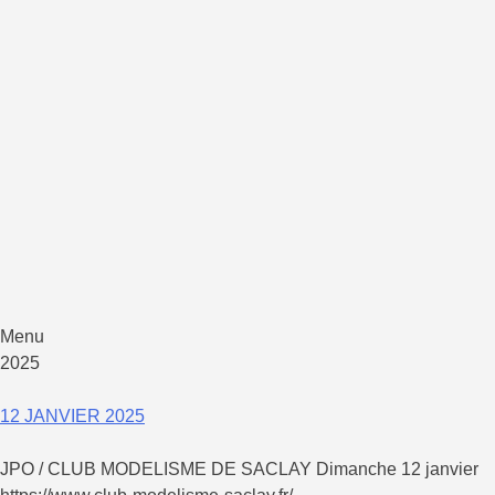
LAM IF
Ligue d'Aéromodélisme d'Ile de France
Menu
Aller
2025
au
contenu
12 JANVIER 2025
JPO / CLUB MODELISME DE SACLAY Dimanche 12 janvier