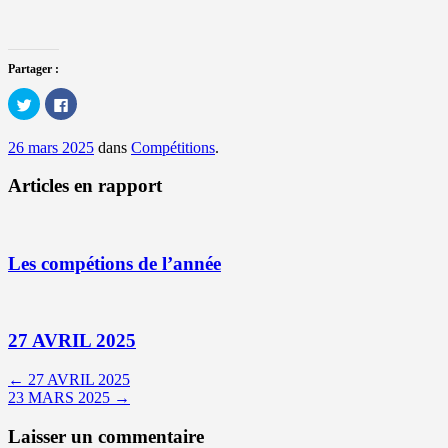
Partager :
Cliquez
Cliquez
pour
pour
partager
partager
sur
sur
26 mars 2025
dans
Compétitions
.
Twitter(ouvre
Facebook(ouvre
dans
dans
une
une
Articles en rapport
nouvelle
nouvelle
fenêtre)
fenêtre)
Les compétions de l’année
27 AVRIL 2025
Navigation
←
27 AVRIL 2025
23 MARS 2025
→
dans
les
Laisser un commentaire