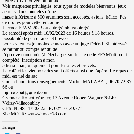
heures à 17 h ouvert au public.
Vols maquettes privilégiés, tous types de modèles bienvenus, jeux
aériens. Tous modèles d’une
masse inférieure à 500 grammes sont acceptés, avions, hélico. Pas
de drones pour cette rencontre.
Licence FFAM 2023 ou autre(s) obligatoire(s).
Le samedi après midi 18/02/2023 de 16 heures à 18 heures,
possibilité de passer ailes et brevets
pour les jeunes (et moins jeunes) avec un juge fédéral. Si intéressé,
se munir du compte rendu de
l’épreuve concernée (à télécharger sur le site de le FFAM) dûment
complété. Inscription à mon
adresse mail, uniquement pour les ailes et brevets.
Le café et les viennoiseries sont offerts ainsi que l’apéro. Le repas de
midi est tiré du sac.
Contact pour tous renseignements: Michel MALABAT, 06 70 72 35
66 ou
mg.malabat@gmail.com
Gymnase Robert Wagner, 17 Avenue Robert Wagner 78140
Vélizy/Villacoublay
GPS: N: 48° 47′ 03.22″ E: 02° 10′ 39.77″
Site MCCR: www//: mccr78.com
Partager :