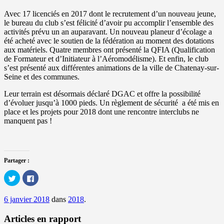
Avec 17 licenciés en 2017 dont le recrutement d’un nouveau jeune,
le bureau du club s’est félicité d’avoir pu accomplir l’ensemble des
activités prévu un an auparavant. Un nouveau planeur d’écolage a
été acheté avec le soutien de la fédération au moment des dotations
aux matériels. Quatre membres ont présenté la QFIA (Qualification
de Formateur et d’Initiateur à l’Aéromodélisme). Et enfin, le club
s’est présenté aux différentes animations de la ville de Chatenay-sur-
Seine et des communes.
Leur terrain est désormais déclaré DGAC et offre la possibilité
d’évoluer jusqu’à 1000 pieds. Un règlement de sécurité a été mis en
place et les projets pour 2018 dont une rencontre interclubs ne
manquent pas !
Partager :
Cliquez
Cliquez
pour
pour
partager
partager
sur
sur
6 janvier 2018
dans
2018
.
Twitter(ouvre
Facebook(ouvre
dans
dans
une
une
Articles en rapport
nouvelle
nouvelle