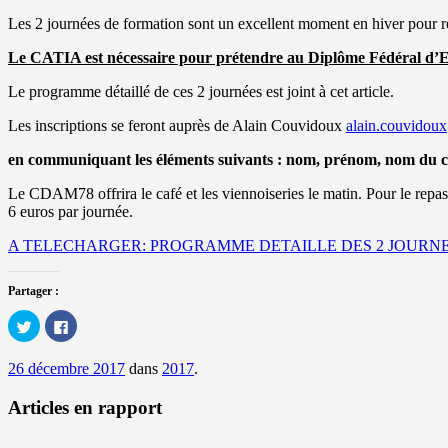
Les 2 journées de formation sont un excellent moment en hiver pour re
Le CATIA est nécessaire pour prétendre au Diplôme Fédéral d
Le programme détaillé de ces 2 journées est joint à cet article.
Les inscriptions se feront auprès de Alain Couvidoux
alain.couvidoux
en communiquant les éléments suivants : nom, prénom, nom du cl
Le CDAM78 offrira le café et les viennoiseries le matin. Pour le repas
6 euros par journée.
A TELECHARGER: PROGRAMME DETAILLE DES 2 JOURN
Partager :
Cliquez
Cliquez
pour
pour
partager
partager
sur
sur
26 décembre 2017
dans
2017
.
Twitter(ouvre
Facebook(ouvre
dans
dans
une
une
Articles en rapport
nouvelle
nouvelle
fenêtre)
fenêtre)