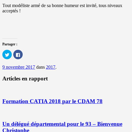
Tout modéliste armé de sa bonne humeur est invité, tous niveaux
acceptés !
Partager :
Cliquez
Cliquez
pour
pour
partager
partager
sur
sur
9 novembre 2017
dans
2017
.
Twitter(ouvre
Facebook(ouvre
dans
dans
une
une
Articles en rapport
nouvelle
nouvelle
fenêtre)
fenêtre)
Formation CATIA 2018 par le CDAM 78
Un délégué départemental pour le 93 – Bienvenue
Christophe