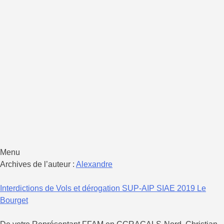
LAM IF
Ligue d'Aéromodélisme d'Ile de France
Menu
Aller
Archives de l’auteur :
Alexandre
au
contenu
Interdictions de Vols et dérogation SUP-AIP SIAE 2019 Le
Bourget