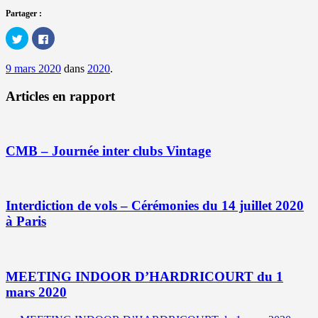
Partager :
Cliquez
Cliquez
pour
pour
partager
partager
sur
sur
9 mars 2020
dans
2020
.
Twitter(ouvre
Facebook(ouvre
dans
dans
une
une
Articles en rapport
nouvelle
nouvelle
fenêtre)
fenêtre)
CMB – Journée inter clubs Vintage
Interdiction de vols – Cérémonies du 14 juillet 2020
à Paris
MEETING INDOOR D’HARDRICOURT du 1
mars 2020