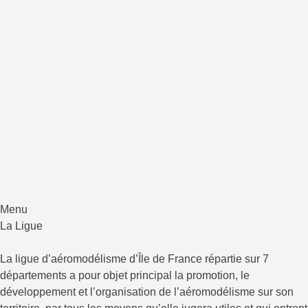
LAM IF
Ligue d'Aéromodélisme d'Ile de France
Menu
Aller
La Ligue
au
contenu
La ligue d’aéromodélisme d’Île de France répartie sur 7
départements a pour objet principal la promotion, le
développement et l’organisation de l’aéromodélisme sur son