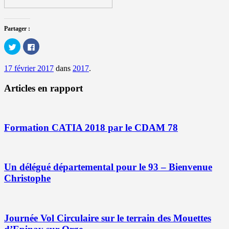
Partager :
Cliquez
Cliquez
pour
pour
partager
partager
sur
sur
17 février 2017
dans
2017
.
Twitter(ouvre
Facebook(ouvre
dans
dans
une
une
Articles en rapport
nouvelle
nouvelle
fenêtre)
fenêtre)
Formation CATIA 2018 par le CDAM 78
Un délégué départemental pour le 93 – Bienvenue
Christophe
Journée Vol Circulaire sur le terrain des Mouettes